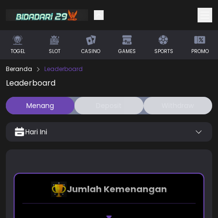
TOGEL
SLOT
CASINO
GAMES
SPORTS
PROMO
Beranda
Leaderboard
Leaderboard
Menang
Deposit
Withdraw
Hari Ini
Hari Ini
Minggu Ini
Jumlah
Kemenangan
Bulan Ini