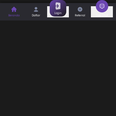
Login
Beranda
Daftar
Referral
Live Chat
Permainan
Togel
Slot
Casino
Games
Sports
Promo
Bantuan & Panduan
Tentang Kami
Syarat dan Ketentuan