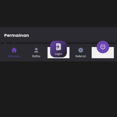
Permainan
Togel
Slot
Casino
Games
Login
Beranda
Daftar
Referral
Live Chat
Sports
Promo
Bantuan & Panduan
Tentang Kami
Syarat dan Ketentuan
Kebijakan Privasi
Pusat Bantuan
Hubungi Kami
F.A.Q
Referral
Blog